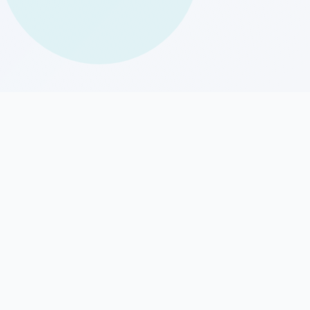
公司信息
公司名称：湖北瑞雪扬梅科技有限公司
ICP备案：鄂ICP备2026003674号-1
.com
区水果湖
506室