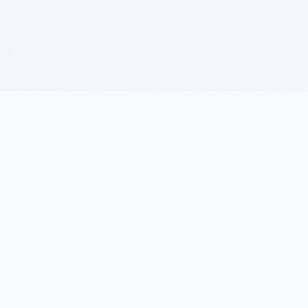
接
联系我们
法人代表：江满英
电话：13094107951
邮箱：2810442239@qq
地址：湖北省武汉市武昌
街道东亭路30号1号楼5楼